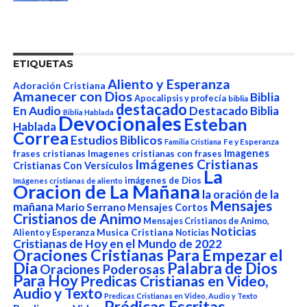
ETIQUETAS
Aliento y Esperanza
Adoración Cristiana
Amanecer con Dios
Biblia
Apocalipsis y profecía
biblia
destacado
En Audio
Destacado Biblia
Biblia Hablada
Devocionales
Esteban
Hablada
Correa
Estudios Biblicos
Fe y Esperanza
Familia Cristiana
Imagenes
frases cristianas
Imagenes cristianas con frases
Imágenes Cristianas
Cristianas Con Versículos
La
imágenes de Dios
Imágenes cristianas de aliento
Oracion de La Mañana
la oración de la
Mensajes
mañana
Mario Serrano
Mensajes Cortos
Cristianos de Animo
Mensajes Cristianos de Animo,
Noticias
Aliento y Esperanza
Musica Cristiana
Noticias
Cristianas de Hoy en el Mundo de 2022
Oraciones Cristianas Para Empezar el
Dia
Palabra de Dios
Oraciones Poderosas
Para Hoy
Predicas Cristianas en Video,
Audio y Texto
Predicas Cristianas en Video, Audio y Texto
Prédicas Escritas