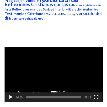
Predicas en Video
Reflexiones Cristianas cortas
Reflexiones cristianas de
Reflexiones en video
Sanidad Interior y liberación
Amor
testimonios
versículo del
Testimonios Cristianos
Versículo del Dia de Hoy
día
Versículo del Día de Hoy
Reproductor
de
vídeo
00:00
08:18