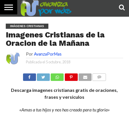
INICIO
PALABRA
DEVOCIONALES
NOTICIAS
TESTIMONIOS
ORACIONES
SOBRE
IMÁGENES
IMÁGENES CRISTIANAS
DE HOY
NOSOTROS
Imagenes Cristianas de la
Oracion de la Mañana
Por
AvanzaPorMas
Publicada el
5 octubre, 2018
COMENTARIOS
Descarga imagenes cristianas gratis de oraciones,
frases y versiculos
«Amas a tus hijos y nos has creado para tu gloria»