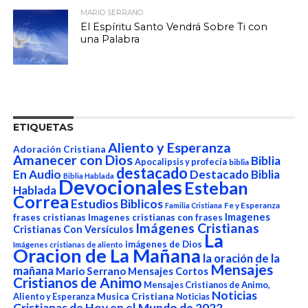
MARIO SERRANO
El Espíritu Santo Vendrá Sobre Ti con
una Palabra
ETIQUETAS
Aliento y Esperanza
Adoración Cristiana
Amanecer con Dios
Biblia
Apocalipsis y profecía
biblia
destacado
En Audio
Destacado Biblia
Biblia Hablada
Devocionales
Esteban
Hablada
Correa
Estudios Biblicos
Fe y Esperanza
Familia Cristiana
Imagenes
frases cristianas
Imagenes cristianas con frases
Imágenes Cristianas
Cristianas Con Versículos
La
imágenes de Dios
Imágenes cristianas de aliento
Oracion de La Mañana
la oración de la
Mensajes
mañana
Mario Serrano
Mensajes Cortos
Cristianos de Animo
Mensajes Cristianos de Animo,
Noticias
Aliento y Esperanza
Musica Cristiana
Noticias
Cristianas de Hoy en el Mundo de 2022