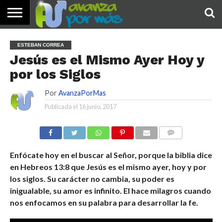
INICIO
PALABRA
DEVOCIONALES
NOTICIAS
TESTIMONIOS
ORACIONES
SOBRE
IMÁGENES
ESTEBAN CORREA
DE HOY
NOSOTROS
Jesús es el Mismo Ayer Hoy y
por los Siglos
Por
AvanzaPorMas
Publicada el
16 junio, 2017
COMENTARIOS
Enfócate hoy en el buscar al Señor, porque la biblia dice
en Hebreos 13:8 que Jesús es el mismo ayer, hoy y por
los siglos. Su carácter no cambia, su poder es
inigualable, su amor es infinito. El hace milagros cuando
nos enfocamos en su palabra para desarrollar la fe.