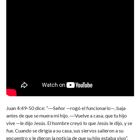
Juan 4:49-50 dice: “―Señor —rogó el funcionario—, baja
antes de que se muera mi hijo. ―Vuelve a casa, que tu hijo
vive —le dijo Jesús. El hombre creyó lo que Jesús le dijo, y se
fue. Cuando se dirigía a su casa, sus siervos salieron a su
encuentro y le dieron la noticia de que su hijo estaba vivo”.