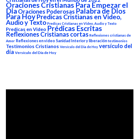
Oraciones Cristianas Para Empezar el
Dia
Palabra de Dios
Oraciones Poderosas
Para Hoy
Predicas Cristianas en Video,
Audio y Texto
Predicas Cristianas en Video, Audio y Texto
Prédicas Escritas
Predicas en Video
Reflexiones Cristianas cortas
Reflexiones cristianas de
Reflexiones en video
Sanidad Interior y liberación
Amor
testimonios
versículo del
Testimonios Cristianos
Versículo del Dia de Hoy
día
Versículo del Día de Hoy
Reproductor
de
vídeo