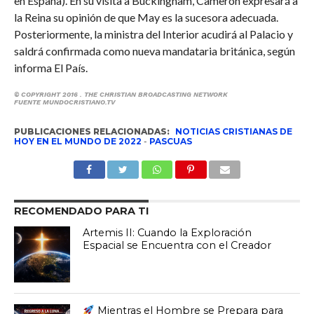
en España). En su visita a Buckingham, Cameron expresará a
la Reina su opinión de que May es la sucesora adecuada.
Posteriormente, la ministra del Interior acudirá al Palacio y
saldrá confirmada como nueva mandataria británica, según
informa El País.
© COPYRIGHT 2016 . THE CHRISTIAN BROADCASTING NETWORK
FUENTE MUNDOCRISTIANO.TV
PUBLICACIONES RELACIONADAS:
NOTICIAS CRISTIANAS DE
HOY EN EL MUNDO DE 2022
-
PASCUAS
RECOMENDADO PARA TI
Artemis II: Cuando la Exploración
Espacial se Encuentra con el Creador
Mientras el Hombre se Prepara para