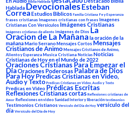
destacado
En Audio
Destacado Biblia
Biblia Hablada
Devocionales
Esteban
Hablada
Correa
Estudios Biblicos
Fe y Esperanza
Familia Cristiana
Imagenes
frases cristianas
Imagenes cristianas con frases
Imágenes Cristianas
Cristianas Con Versículos
La
imágenes de Dios
Imágenes cristianas de aliento
Oracion de La Mañana
la oración de la
Mensajes
mañana
Mario Serrano
Mensajes Cortos
Cristianos de Animo
Mensajes Cristianos de Animo,
Noticias
Aliento y Esperanza
Musica Cristiana
Noticias
Cristianas de Hoy en el Mundo de 2022
Oraciones Cristianas Para Empezar el
Dia
Palabra de Dios
Oraciones Poderosas
Para Hoy
Predicas Cristianas en Video,
Audio y Texto
Predicas Cristianas en Video, Audio y Texto
Prédicas Escritas
Predicas en Video
Reflexiones Cristianas cortas
Reflexiones cristianas de
Reflexiones en video
Sanidad Interior y liberación
Amor
testimonios
versículo del
Testimonios Cristianos
Versículo del Dia de Hoy
día
Versículo del Día de Hoy