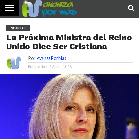
INICIO
PALABRA
DEVOCIONALES
NOTICIAS
TESTIMONIOS
ORACIONES
SOBRE
IMÁGENES
NOTICIAS
DE HOY
NOSOTROS
La Próxima Ministra del Reino
Unido Dice Ser Cristiana
Por
AvanzaPorMas
Publicada el
12 julio, 2016