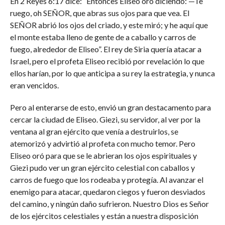
En 2 Reyes 6:17 dice: “Entonces Eliseo oró diciendo: —Te
ruego, oh SEÑOR, que abras sus ojos para que vea. El
SEÑOR abrió los ojos del criado, y este miró; y he aquí que
el monte estaba lleno de gente de a caballo y carros de
fuego, alrededor de Eliseo”. El rey de Siria quería atacar a
Israel, pero el profeta Eliseo recibió por revelación lo que
ellos harían, por lo que anticipa a su rey la estrategia, y nunca
eran vencidos.
Pero al enterarse de esto, envió un gran destacamento para
cercar la ciudad de Eliseo. Giezi, su servidor, al ver por la
ventana al gran ejército que venía a destruirlos, se
atemorizó y advirtió al profeta con mucho temor. Pero
Eliseo oró para que se le abrieran los ojos espirituales y
Giezi pudo ver un gran ejército celestial con caballos y
carros de fuego que los rodeaba y protegía. Al avanzar el
enemigo para atacar, quedaron ciegos y fueron desviados
del camino, y ningún daño sufrieron. Nuestro Dios es Señor
de los ejércitos celestiales y están a nuestra disposición