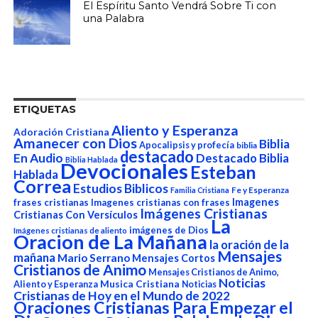
El Espíritu Santo Vendrá Sobre Ti con
una Palabra
ETIQUETAS
Aliento y Esperanza
Adoración Cristiana
Amanecer con Dios
Biblia
Apocalipsis y profecía
biblia
destacado
En Audio
Destacado Biblia
Biblia Hablada
Devocionales
Esteban
Hablada
Correa
Estudios Biblicos
Fe y Esperanza
Familia Cristiana
Imagenes
frases cristianas
Imagenes cristianas con frases
Imágenes Cristianas
Cristianas Con Versículos
La
imágenes de Dios
Imágenes cristianas de aliento
Oracion de La Mañana
la oración de la
Mensajes
mañana
Mario Serrano
Mensajes Cortos
Cristianos de Animo
Mensajes Cristianos de Animo,
Noticias
Aliento y Esperanza
Musica Cristiana
Noticias
Cristianas de Hoy en el Mundo de 2022
Oraciones Cristianas Para Empezar el