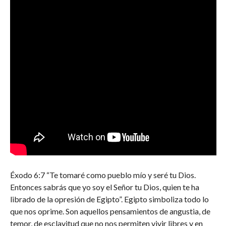
Éxodo 6:7 “Te tomaré como pueblo mío y seré tu Dios.
Entonces sabrás que yo soy el Señor tu Dios, quien te ha
librado de la opresión de Egipto”. Egipto simboliza todo lo
que nos oprime. Son aquellos pensamientos de angustia, de
temor, de esclavitud que no nos permiten vivir libres y en