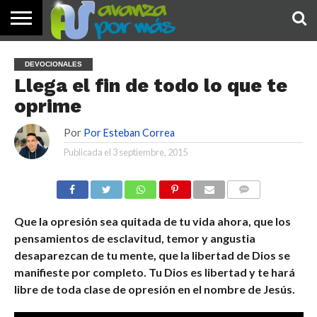
INICIO
PALABRA
DEVOCIONALES
NOTICIAS
TESTIMONIOS
ORACIONES
SOBRE
IMÁGENES
DEVOCIONALES
DE HOY
NOSOTROS
Llega el fin de todo lo que te
oprime
Por
Por Esteban Correa
Publicada el
3 septiembre, 2015
COMENTARIOS
Que la opresión sea quitada de tu vida ahora, que los
pensamientos de esclavitud, temor y angustia
desaparezcan de tu mente, que la libertad de Dios se
manifieste por completo. Tu Dios es libertad y te hará
libre de toda clase de opresión en el nombre de Jesús.