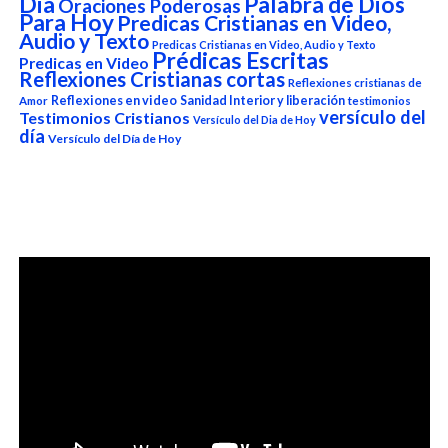
Dia
Palabra de Dios
Oraciones Poderosas
Para Hoy
Predicas Cristianas en Video,
Audio y Texto
Predicas Cristianas en Video, Audio y Texto
Prédicas Escritas
Predicas en Video
Reflexiones Cristianas cortas
Reflexiones cristianas de
Reflexiones en video
Sanidad Interior y liberación
Amor
testimonios
versículo del
Testimonios Cristianos
Versículo del Dia de Hoy
día
Versículo del Día de Hoy
Reproductor
de
vídeo