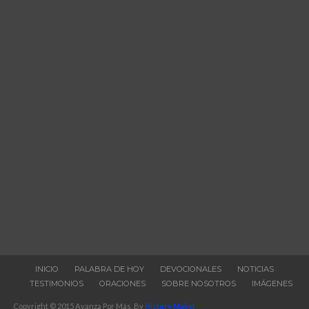
INICIO
PALABRA DE HOY
DEVOCIONALES
NOTICIAS
TESTIMONIOS
ORACIONES
SOBRE NOSOTROS
IMÁGENES
Copyright © 2015 Avanza Por Más. By
History Maker