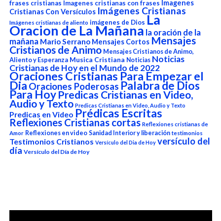
Imagenes
frases cristianas
Imagenes cristianas con frases
Imágenes Cristianas
Cristianas Con Versículos
La
imágenes de Dios
Imágenes cristianas de aliento
Oracion de La Mañana
la oración de la
Mensajes
mañana
Mario Serrano
Mensajes Cortos
Cristianos de Animo
Mensajes Cristianos de Animo,
Noticias
Aliento y Esperanza
Musica Cristiana
Noticias
Cristianas de Hoy en el Mundo de 2022
Oraciones Cristianas Para Empezar el
Dia
Palabra de Dios
Oraciones Poderosas
Para Hoy
Predicas Cristianas en Video,
Audio y Texto
Predicas Cristianas en Video, Audio y Texto
Prédicas Escritas
Predicas en Video
Reflexiones Cristianas cortas
Reflexiones cristianas de
Reflexiones en video
Sanidad Interior y liberación
Amor
testimonios
versículo del
Testimonios Cristianos
Versículo del Dia de Hoy
día
Versículo del Día de Hoy
Reproductor