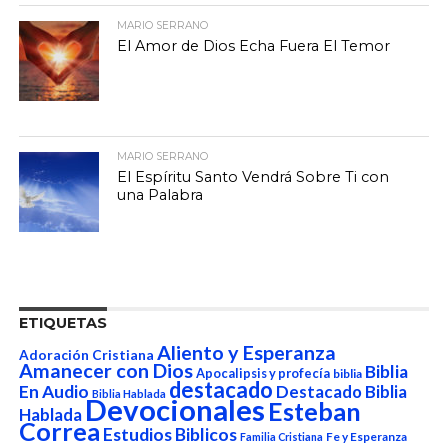
MARIO SERRANO
El Amor de Dios Echa Fuera El Temor
MARIO SERRANO
El Espíritu Santo Vendrá Sobre Ti con
una Palabra
ETIQUETAS
Aliento y Esperanza
Adoración Cristiana
Amanecer con Dios
Biblia
Apocalipsis y profecía
biblia
destacado
En Audio
Destacado Biblia
Biblia Hablada
Devocionales
Esteban
Hablada
Correa
Estudios Biblicos
Fe y Esperanza
Familia Cristiana