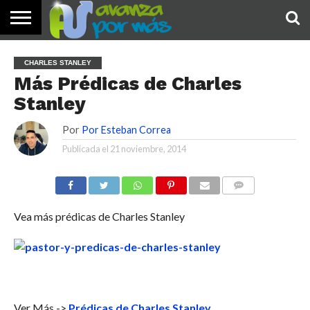
INICIO
PALABRA
DEVOCIONALES
NOTICIAS
TESTIMONIOS
ORACIONES
SOBRE
IMÁGENES
CHARLES STANLEY
DE HOY
NOSOTROS
Más Prédicas de Charles
Stanley
Por
Por Esteban Correa
Publicada el
21 noviembre, 2014
COMENTARIOS
Vea más prédicas de Charles Stanley
Ver Más ->
Prédicas de Charles Stanley