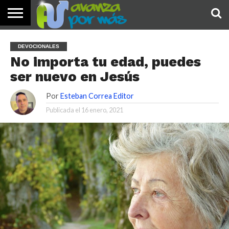
INICIO
PALABRA
DEVOCIONALES
NOTICIAS
TESTIMONIOS
ORACIONES
SOBRE
IMÁGENES
DEVOCIONALES
DE HOY
NOSOTROS
No importa tu edad, puedes
ser nuevo en Jesús
Por
Esteban Correa Editor
Publicada el
16 enero, 2021