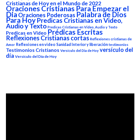
Cristianas de Hoy en el Mundo de 2022
Oraciones Cristianas Para Empezar el
Dia
Palabra de Dios
Oraciones Poderosas
Para Hoy
Predicas Cristianas en Video,
Audio y Texto
Predicas Cristianas en Video, Audio y Texto
Prédicas Escritas
Predicas en Video
Reflexiones Cristianas cortas
Reflexiones cristianas de
Reflexiones en video
Sanidad Interior y liberación
Amor
testimonios
versículo del
Testimonios Cristianos
Versículo del Dia de Hoy
día
Versículo del Día de Hoy
Reproductor
de
vídeo