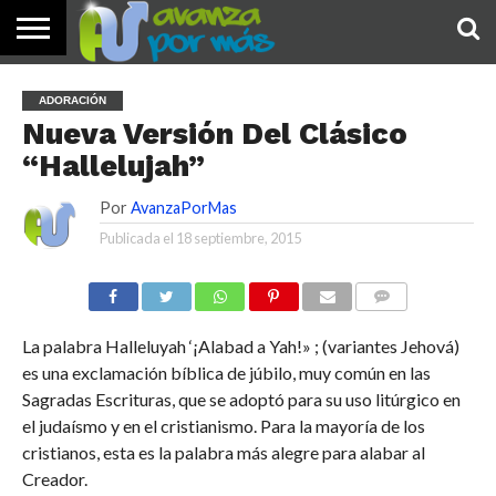
INICIO
PALABRA
DEVOCIONALES
NOTICIAS
TESTIMONIOS
ORACIONES
SOBRE
IMÁGENES
ADORACIÓN
DE HOY
NOSOTROS
Nueva Versión Del Clásico
“Hallelujah”
Por
AvanzaPorMas
Publicada el
18 septiembre, 2015
COMENTARIOS
La palabra Halleluyah ‘¡Alabad a Yah!»
; (variantes Jehová)
es una exclamación bíblica de júbilo, muy común en las
Sagradas Escrituras, que se adoptó para su uso litúrgico en
el judaísmo y en el cristianismo. Para la mayoría de los
cristianos, esta es la palabra más alegre para alabar al
Creador.