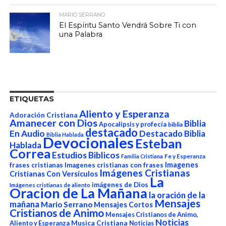
MARIO SERRANO
El Espíritu Santo Vendrá Sobre Ti con
una Palabra
ETIQUETAS
Aliento y Esperanza
Adoración Cristiana
Amanecer con Dios
Biblia
Apocalipsis y profecía
biblia
destacado
En Audio
Destacado Biblia
Biblia Hablada
Devocionales
Esteban
Hablada
Correa
Estudios Biblicos
Fe y Esperanza
Familia Cristiana
Imagenes
frases cristianas
Imagenes cristianas con frases
Imágenes Cristianas
Cristianas Con Versículos
La
imágenes de Dios
Imágenes cristianas de aliento
Oracion de La Mañana
la oración de la
Mensajes
mañana
Mario Serrano
Mensajes Cortos
Cristianos de Animo
Mensajes Cristianos de Animo,
Noticias
Aliento y Esperanza
Musica Cristiana
Noticias