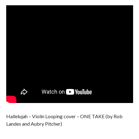
Hallelujah – Violin Looping cover – ONE TAKE (by Rob
Landes and Aubry Pitcher)