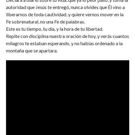
autoridad que Jesús te entregó, nunca olvides que Él vino a
liberarnos de toda cautividad, y quiere vernos mover en la
Fe sobrenatural, no una Fe de palabras.
Este es tu tiempo, tu día, y la hora de tu libertad.
Repite con disciplina nuestra oración de hoy, y verás cuantos
milagros te estaban esperando, y no habías ordenado a la
montaña que se apartara.