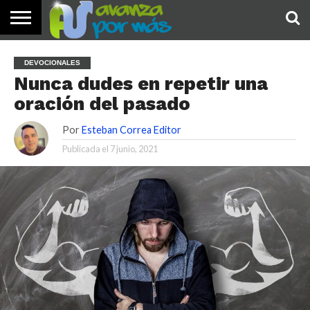
INICIO
PALABRA
DEVOCIONALES
NOTICIAS
TESTIMONIOS
ORACIONES
SOBRE
IMÁGENES
DEVOCIONALES
DE HOY
NOSOTROS
Nunca dudes en repetir una
oración del pasado
Por
Esteban Correa Editor
Publicada el
7 junio, 2021