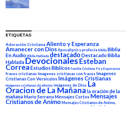
ETIQUETAS
Aliento y Esperanza
Adoración Cristiana
Amanecer con Dios
Biblia
Apocalipsis y profecía
biblia
destacado
En Audio
Destacado Biblia
Biblia Hablada
Devocionales
Esteban
Hablada
Correa
Estudios Biblicos
Fe y Esperanza
Familia Cristiana
Imagenes
frases cristianas
Imagenes cristianas con frases
Imágenes Cristianas
Cristianas Con Versículos
La
imágenes de Dios
Imágenes cristianas de aliento
Oracion de La Mañana
la oración de la
Mensajes
mañana
Mario Serrano
Mensajes Cortos
Cristianos de Animo
Mensajes Cristianos de Animo,
Noticias
Aliento y Esperanza
Musica Cristiana
Noticias
Cristianas de Hoy en el Mundo de 2022
Oraciones Cristianas Para Empezar el
Dia
Palabra de Dios
Oraciones Poderosas
Para Hoy
Predicas Cristianas en Video,