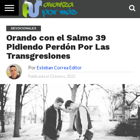
INICIO
PALABRA
DEVOCIONALES
NOTICIAS
TESTIMONIOS
ORACIONES
SOBRE
IMÁGENES
DEVOCIONALES
DE HOY
NOSOTROS
Orando con el Salmo 39
Pidiendo Perdón Por Las
Transgresiones
Por
Esteban Correa Editor
Publicada el
13 enero, 2022