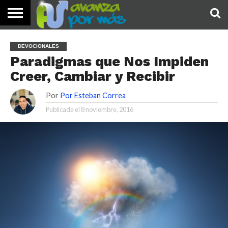
INICIO
PALABRA
DEVOCIONALES
NOTICIAS
TESTIMONIOS
ORACIONES
SOBRE
IMÁGENES
DEVOCIONALES
DE HOY
NOSOTROS
Paradigmas que Nos Impiden
Creer, Cambiar y Recibir
Por
Por Esteban Correa
Publicada el
8 noviembre, 2016