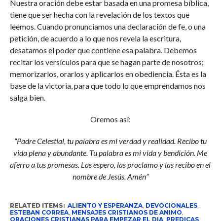
Nuestra oración debe estar basada en una promesa bíblica,
tiene que ser hecha con la revelación de los textos que
leemos. Cuando pronunciamos una declaración de fe, o una
petición, de acuerdo a lo que nos revela la escritura,
desatamos el poder que contiene esa palabra. Debemos
recitar los versículos para que se hagan parte de nosotros;
memorizarlos, orarlos y aplicarlos en obediencia. Ésta es la
base de la victoria, para que todo lo que emprendamos nos
salga bien.
Oremos así:
“Padre Celestial, tu palabra es mi verdad y realidad. Recibo tu
vida plena y abundante. Tu palabra es mi vida y bendición. Me
aferro a tus promesas. Las espero, las proclamo y las recibo en el
nombre de Jesús. Amén”
RELATED ITEMS:
ALIENTO Y ESPERANZA
,
DEVOCIONALES
,
ESTEBAN CORREA
,
MENSAJES CRISTIANOS DE ANIMO
,
ORACIONES CRISTIANAS PARA EMPEZAR EL DIA
,
PREDICAS