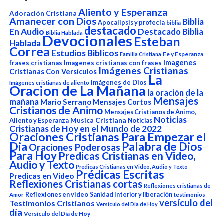
Aliento y Esperanza
Adoración Cristiana
Amanecer con Dios
Biblia
Apocalipsis y profecía
biblia
destacado
En Audio
Destacado Biblia
Biblia Hablada
Devocionales
Esteban
Hablada
Correa
Estudios Biblicos
Fe y Esperanza
Familia Cristiana
Imagenes
frases cristianas
Imagenes cristianas con frases
Imágenes Cristianas
Cristianas Con Versículos
La
imágenes de Dios
Imágenes cristianas de aliento
Oracion de La Mañana
la oración de la
Mensajes
mañana
Mario Serrano
Mensajes Cortos
Cristianos de Animo
Mensajes Cristianos de Animo,
Noticias
Aliento y Esperanza
Musica Cristiana
Noticias
Cristianas de Hoy en el Mundo de 2022
Oraciones Cristianas Para Empezar el
Dia
Palabra de Dios
Oraciones Poderosas
Para Hoy
Predicas Cristianas en Video,
Audio y Texto
Predicas Cristianas en Video, Audio y Texto
Prédicas Escritas
Predicas en Video
Reflexiones Cristianas cortas
Reflexiones cristianas de
Reflexiones en video
Sanidad Interior y liberación
Amor
testimonios
versículo del
Testimonios Cristianos
Versículo del Dia de Hoy
día
Versículo del Día de Hoy