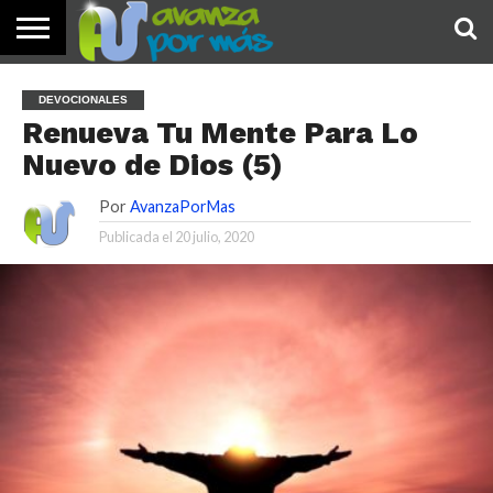
INICIO
PALABRA
DEVOCIONALES
NOTICIAS
TESTIMONIOS
ORACIONES
SOBRE
IMÁGENES
DEVOCIONALES
DE HOY
NOSOTROS
Renueva Tu Mente Para Lo
Nuevo de Dios (5)
Por
AvanzaPorMas
Publicada el
20 julio, 2020