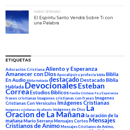
MARIO SERRANO
El Espíritu Santo Vendrá Sobre Ti con
una Palabra
ETIQUETAS
Aliento y Esperanza
Adoración Cristiana
Amanecer con Dios
Biblia
Apocalipsis y profecía
biblia
destacado
En Audio
Destacado Biblia
Biblia Hablada
Devocionales
Esteban
Hablada
Correa
Estudios Biblicos
Fe y Esperanza
Familia Cristiana
Imagenes
frases cristianas
Imagenes cristianas con frases
Imágenes Cristianas
Cristianas Con Versículos
La
imágenes de Dios
Imágenes cristianas de aliento
Oracion de La Mañana
la oración de la
Mensajes
mañana
Mario Serrano
Mensajes Cortos
Cristianos de Animo
Mensajes Cristianos de Animo,