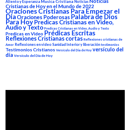
Noticias
Aliento y Esperanza
Musica Cristiana
Noticias
Cristianas de Hoy en el Mundo de 2022
Oraciones Cristianas Para Empezar el
Dia
Palabra de Dios
Oraciones Poderosas
Para Hoy
Predicas Cristianas en Video,
Audio y Texto
Predicas Cristianas en Video, Audio y Texto
Prédicas Escritas
Predicas en Video
Reflexiones Cristianas cortas
Reflexiones cristianas de
Reflexiones en video
Sanidad Interior y liberación
Amor
testimonios
versículo del
Testimonios Cristianos
Versículo del Dia de Hoy
día
Versículo del Día de Hoy
Reproductor
de
vídeo