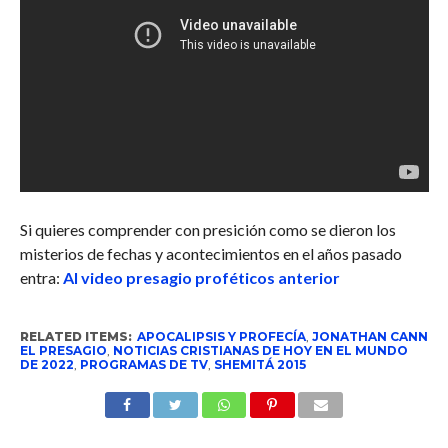
Si quieres comprender con presición como se dieron los
misterios de fechas y acontecimientos en el años pasado
entra:
Al video presagio proféticos anterior
RELATED ITEMS:
APOCALIPSIS Y PROFECÍA
,
JONATHAN CANN
EL PRESAGIO
,
NOTICIAS CRISTIANAS DE HOY EN EL MUNDO
DE 2022
,
PROGRAMAS DE TV
,
SHEMITÁ 2015