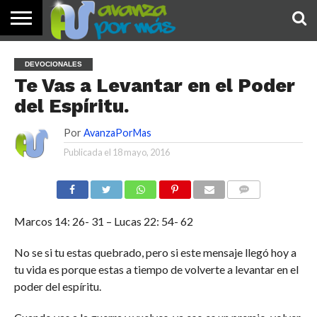
INICIO
PALABRA
DEVOCIONALES
NOTICIAS
TESTIMONIOS
ORACIONES
SOBRE
IMÁGENES
DEVOCIONALES
DE HOY
NOSOTROS
Te Vas a Levantar en el Poder
del Espíritu.
Por
AvanzaPorMas
Publicada el
18 mayo, 2016
COMENTARIOS
Marcos 14: 26- 31 – Lucas 22: 54- 62
No se si tu estas quebrado, pero si este mensaje llegó hoy a
tu vida es porque estas a tiempo de volverte a levantar en el
poder del espíritu.