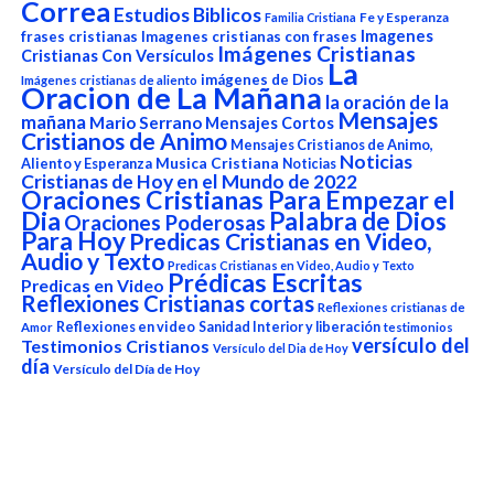
Correa
Estudios Biblicos
Fe y Esperanza
Familia Cristiana
Imagenes
frases cristianas
Imagenes cristianas con frases
Imágenes Cristianas
Cristianas Con Versículos
La
imágenes de Dios
Imágenes cristianas de aliento
Oracion de La Mañana
la oración de la
Mensajes
mañana
Mario Serrano
Mensajes Cortos
Cristianos de Animo
Mensajes Cristianos de Animo,
Noticias
Aliento y Esperanza
Musica Cristiana
Noticias
Cristianas de Hoy en el Mundo de 2022
Oraciones Cristianas Para Empezar el
Dia
Palabra de Dios
Oraciones Poderosas
Para Hoy
Predicas Cristianas en Video,
Audio y Texto
Predicas Cristianas en Video, Audio y Texto
Prédicas Escritas
Predicas en Video
Reflexiones Cristianas cortas
Reflexiones cristianas de
Reflexiones en video
Sanidad Interior y liberación
Amor
testimonios
versículo del
Testimonios Cristianos
Versículo del Dia de Hoy
día
Versículo del Día de Hoy