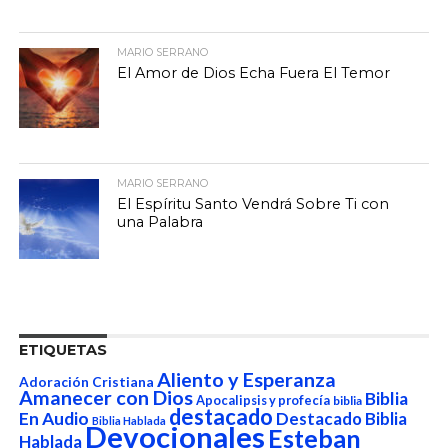
MARIO SERRANO
El Amor de Dios Echa Fuera El Temor
MARIO SERRANO
El Espíritu Santo Vendrá Sobre Ti con
una Palabra
ETIQUETAS
Aliento y Esperanza
Adoración Cristiana
Amanecer con Dios
Biblia
Apocalipsis y profecía
biblia
destacado
En Audio
Destacado Biblia
Biblia Hablada
Devocionales
Esteban
Hablada