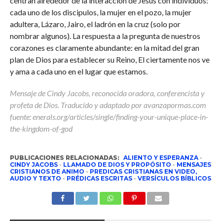
centran alrededor de la interacción de Jesús con individuos:
cada uno de los discipulos, la mujer en el pozo, la mujer
adultera, Lázaro, Jairo, el ladrón en la cruz (solo por
nombrar algunos). La respuesta a la pregunta de nuestros
corazones es claramente abundante: en la mitad del gran
plan de Dios para establecer su Reino, El ciertamente nos ve
y ama a cada uno en el lugar que estamos.
Mensaje de Cindy Jacobs, reconocida oradora, conferencista y
profeta de Dios. Traducido y adaptado por avanzapormas.com
fuente: enerals.org/articles/single/finding-your-unique-place-in-
the-kingdom-of-god
PUBLICACIONES RELACIONADAS:
ALIENTO Y ESPERANZA
-
CINDY JACOBS
-
LLAMADO DE DIOS Y PROPÓSITO
-
MENSAJES
CRISTIANOS DE ANIMO
-
PREDICAS CRISTIANAS EN VIDEO,
AUDIO Y TEXTO
-
PRÉDICAS ESCRITAS
-
VERSÍCULOS BÍBLICOS