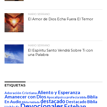
MARIO SERRANO
El Amor de Dios Echa Fuera El Temor
MARIO SERRANO
El Espíritu Santo Vendrá Sobre Ti con
una Palabra
ETIQUETAS
Aliento y Esperanza
Adoración Cristiana
Amanecer con Dios
Biblia
Apocalipsis y profecía
biblia
destacado
En Audio
Destacado Biblia
Biblia Hablada
Devocionales
Esteban