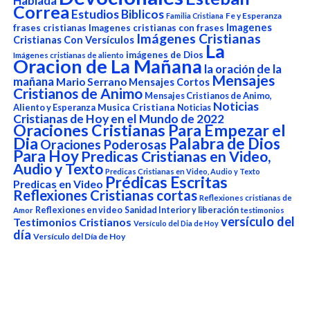
Hablada
Correa
Estudios Biblicos
Fe y Esperanza
Familia Cristiana
Imagenes
frases cristianas
Imagenes cristianas con frases
Imágenes Cristianas
Cristianas Con Versículos
La
imágenes de Dios
Imágenes cristianas de aliento
Oracion de La Mañana
la oración de la
Mensajes
mañana
Mario Serrano
Mensajes Cortos
Cristianos de Animo
Mensajes Cristianos de Animo,
Noticias
Aliento y Esperanza
Musica Cristiana
Noticias
Cristianas de Hoy en el Mundo de 2022
Oraciones Cristianas Para Empezar el
Dia
Palabra de Dios
Oraciones Poderosas
Para Hoy
Predicas Cristianas en Video,
Audio y Texto
Predicas Cristianas en Video, Audio y Texto
Prédicas Escritas
Predicas en Video
Reflexiones Cristianas cortas
Reflexiones cristianas de
Reflexiones en video
Sanidad Interior y liberación
Amor
testimonios
versículo del
Testimonios Cristianos
Versículo del Dia de Hoy
día
Versículo del Día de Hoy