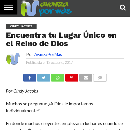
INICIO
PALABRA
DEVOCIONALES
NOTICIAS
TESTIMONIOS
ORACIONES
SOBRE
IMÁGENES
CINDY JACOBS
DE HOY
NOSOTROS
Encuentra tu Lugar Único en
el Reino de Dios
Por
AvanzaPorMas
Publicada el
12 octubre, 2017
COMENTARIOS
Por Cindy Jacobs
Muchos se pregunta: ¿A Dios le importamos
Individualmente?
En donde muchos creyentes empiezan a luchar es cuando se