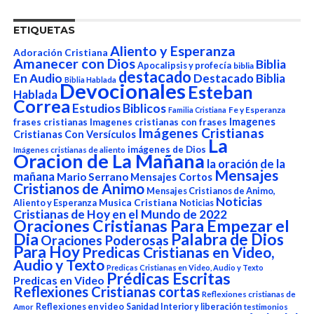
ETIQUETAS
Aliento y Esperanza
Adoración Cristiana
Amanecer con Dios
Biblia
Apocalipsis y profecía
biblia
destacado
En Audio
Destacado Biblia
Biblia Hablada
Devocionales
Esteban
Hablada
Correa
Estudios Biblicos
Fe y Esperanza
Familia Cristiana
Imagenes
frases cristianas
Imagenes cristianas con frases
Imágenes Cristianas
Cristianas Con Versículos
La
imágenes de Dios
Imágenes cristianas de aliento
Oracion de La Mañana
la oración de la
Mensajes
mañana
Mario Serrano
Mensajes Cortos
Cristianos de Animo
Mensajes Cristianos de Animo,
Noticias
Aliento y Esperanza
Musica Cristiana
Noticias
Cristianas de Hoy en el Mundo de 2022
Oraciones Cristianas Para Empezar el
Dia
Palabra de Dios
Oraciones Poderosas
Para Hoy
Predicas Cristianas en Video,
Audio y Texto
Predicas Cristianas en Video, Audio y Texto
Prédicas Escritas
Predicas en Video
Reflexiones Cristianas cortas
Reflexiones cristianas de
Reflexiones en video
Sanidad Interior y liberación
Amor
testimonios