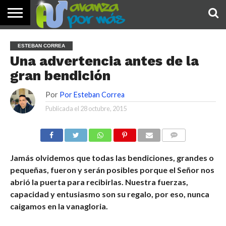
INICIO
PALABRA
DEVOCIONALES
NOTICIAS
TESTIMONIOS
ORACIONES
SOBRE
IMÁGENES
ESTEBAN CORREA
DE HOY
NOSOTROS
Una advertencia antes de la
gran bendición
Por
Por Esteban Correa
Publicada el
28 octubre, 2015
COMENTARIOS
Jamás olvidemos que todas las bendiciones, grandes o
pequeñas, fueron y serán posibles porque el Señor nos
abrió la puerta para recibirlas. Nuestra fuerzas,
capacidad y entusiasmo son su regalo, por eso, nunca
caigamos en la vanagloria.