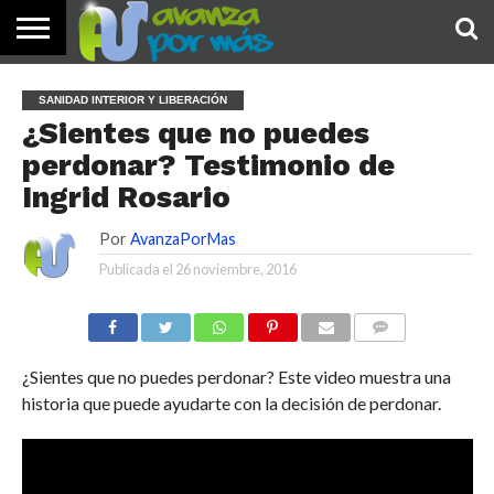
INICIO
PALABRA
DEVOCIONALES
NOTICIAS
TESTIMONIOS
ORACIONES
SOBRE
IMÁGENES
SANIDAD INTERIOR Y LIBERACIÓN
DE HOY
NOSOTROS
¿Sientes que no puedes
perdonar? Testimonio de
Ingrid Rosario
Por
AvanzaPorMas
Publicada el
26 noviembre, 2016
COMENTARIOS
¿Sientes que no puedes perdonar? Este video muestra una
historia que puede ayudarte con la decisión de perdonar.