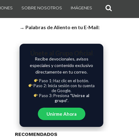
IONES
SOBRE NOSOTROS
IMÁGENES
→ Palabras de Aliento en tu E-Mail:
Únete al Grupo Oficial
Recibe devocionales, avisos
especiales y contenido exclusivo
directamente en tu correo.
Paso 1: Haz clic en el botón.
Paso 2: Inicia sesión con tu cuenta
de Google.
Paso 3: Presiona
“Unirse al
grupo”
.
Unirme Ahora
RECOMENDADOS