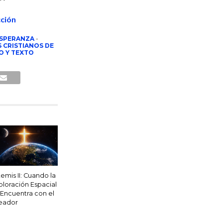
ción
ESPERANZA
-
 CRISTIANOS DE
O Y TEXTO
temis II: Cuando la
ploración Espacial
 Encuentra con el
eador