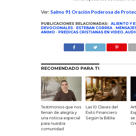
Ver:
Salmo 91 Oración Poderosa de Protec
PUBLICACIONES RELACIONADAS:
ALIENTO Y 
DEVOCIONALES
-
ESTEBAN CORREA
-
MENSAJES
ANIMO
-
PREDICAS CRISTIANAS EN VIDEO, AUDI
RECOMENDADO PARA TI
Testimonios que nos
Las 10 Claves del
Ar
llenan de alegría y
Éxito Financiero
Ex
una noticia especial
Según la Biblia
se
para nuestra
Cr
comunidad