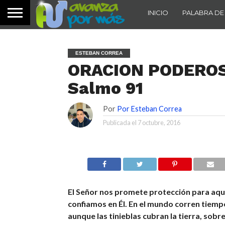
INICIO
PALABRA DE
ESTEBAN CORREA
ORACION PODEROSA
Salmo 91
Por
Por Esteban Correa
Publicada el
7 octubre, 2016
El Señor nos promete protección para aqu
confiamos en Él. En el mundo corren tiemp
aunque las tinieblas cubran la tierra, sobr