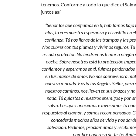
tenemos. Conforme a todo lo que dice el Sal
juntos así:
“Señor los que confiamos en ti, habitamos bajo 
alas, tú eres nuestra esperanza y el castillo en 
confianza. Tú nos libras de las trampas y las pes
Nos cubres con tus plumas y vivimos seguros. Tu
escudo protector. No tendremos temor a ningún m
noche. Sobre nosotros está tu protección impen
confiamos y esperamos en ti, fuimos perdonados
en tus manos de amor. No nos sobrevendrá mal,
nuestra morada. Envía tus ángeles Señor, para 
nuestros caminos, nos lleven en sus brazos y n
nada. Tú aplastas a nuestros enemigos y por a
salvo. Los que conocemos e invocamos tu nom
respuestas al clamor, y somos recompensados. G
concederás muchos años de vida y nos darás
salvación. Pedimos, proclamamos y recibimos 
nombre poderoso de Jesús. Amén