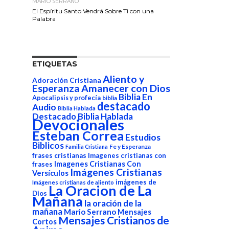
MARIO SERRANO
El Espíritu Santo Vendrá Sobre Ti con una
Palabra
ETIQUETAS
Aliento y
Adoración Cristiana
Esperanza
Amanecer con Dios
Biblia En
Apocalipsis y profecía
biblia
destacado
Audio
Biblia Hablada
Destacado Biblia Hablada
Devocionales
Esteban Correa
Estudios
Biblicos
Fe y Esperanza
Familia Cristiana
frases cristianas
Imagenes cristianas con
Imagenes Cristianas Con
frases
Imágenes Cristianas
Versículos
imágenes de
Imágenes cristianas de aliento
La Oracion de La
Dios
Mañana
la oración de la
mañana
Mario Serrano
Mensajes
Mensajes Cristianos de
Cortos