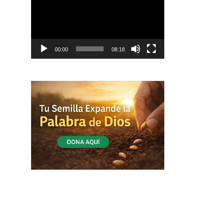
vídeo
00:00
08:18