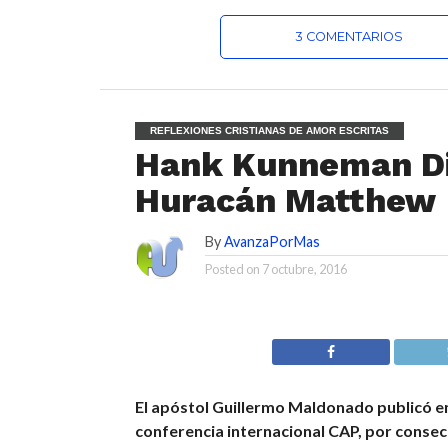
3 COMENTARIOS
REFLEXIONES CRISTIANAS DE AMOR ESCRITAS
Hank Kunneman Dio
Huracán Matthew
By
AvanzaPorMas
Posted on
7 octubre, 2016
El apóstol Guillermo Maldonado publicó en
conferencia internacional CAP, por consec