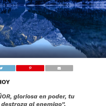
HOY
ÑOR, gloriosa en poder, tu
 destroza al enemigo”.