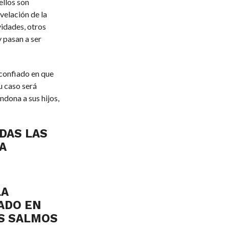
llos son
velación de la
vidades, otros
 pasan a ser
 confiado en que
tu caso será
ndona a sus hijos,
DAS LAS
 A
LA
ADO EN
OS SALMOS