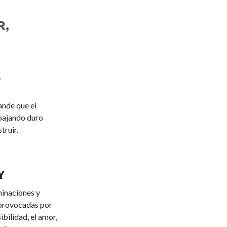
R,
.
nde que el
abajando duro
truir.
Y
minaciones y
 provocadas por
bilidad, el amor,