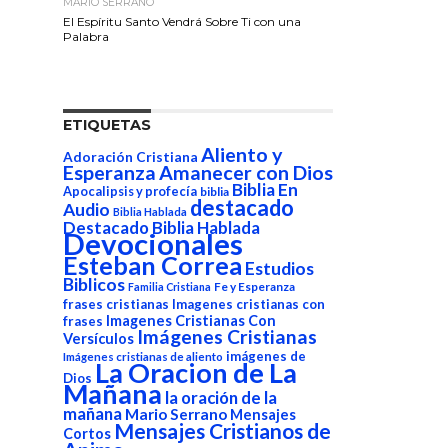
MARIO SERRANO
El Espíritu Santo Vendrá Sobre Ti con una
Palabra
ETIQUETAS
Aliento y
Adoración Cristiana
Esperanza
Amanecer con Dios
Biblia En
Apocalipsis y profecía
biblia
destacado
Audio
Biblia Hablada
Destacado Biblia Hablada
Devocionales
Esteban Correa
Estudios
Biblicos
Fe y Esperanza
Familia Cristiana
frases cristianas
Imagenes cristianas con
Imagenes Cristianas Con
frases
Imágenes Cristianas
Versículos
imágenes de
Imágenes cristianas de aliento
La Oracion de La
Dios
Mañana
la oración de la
mañana
Mario Serrano
Mensajes
Mensajes Cristianos de
Cortos