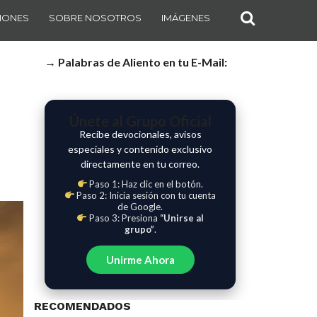
IONES
SOBRE NOSOTROS
IMÁGENES
→ Palabras de Aliento en tu E-Mail:
Únete al Grupo Oficial
Recibe devocionales, avisos
especiales y contenido exclusivo
directamente en tu correo.
Paso 1: Haz clic en el botón.
Paso 2: Inicia sesión con tu cuenta
de Google.
Paso 3: Presiona
“Unirse al
grupo”
.
Unirme Ahora
RECOMENDADOS