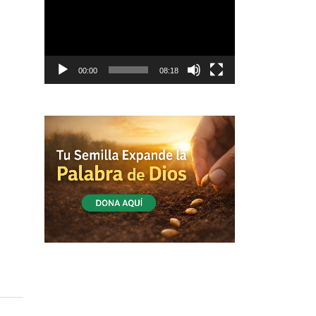
vídeo
00:00
08:18