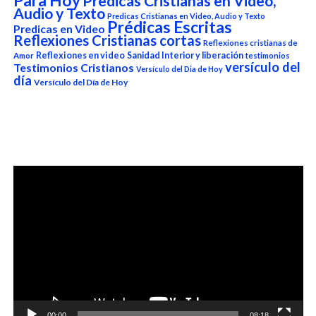
Para Hoy
Predicas Cristianas en Video,
Audio y Texto
Predicas Cristianas en Video, Audio y Texto
Prédicas Escritas
Predicas en Video
Reflexiones Cristianas cortas
Reflexiones cristianas de
Reflexiones en video
Sanidad Interior y liberación
Amor
testimonios
versículo del
Testimonios Cristianos
Versículo del Dia de Hoy
día
Versículo del Día de Hoy
Reproductor
de
vídeo
00:00
08:18