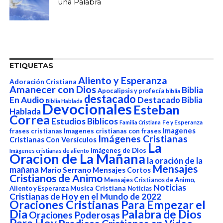
una Palabra
ETIQUETAS
Aliento y Esperanza
Adoración Cristiana
Amanecer con Dios
Biblia
Apocalipsis y profecía
biblia
destacado
En Audio
Destacado Biblia
Biblia Hablada
Devocionales
Esteban
Hablada
Correa
Estudios Biblicos
Fe y Esperanza
Familia Cristiana
Imagenes
frases cristianas
Imagenes cristianas con frases
Imágenes Cristianas
Cristianas Con Versículos
La
imágenes de Dios
Imágenes cristianas de aliento
Oracion de La Mañana
la oración de la
Mensajes
mañana
Mario Serrano
Mensajes Cortos
Cristianos de Animo
Mensajes Cristianos de Animo,
Noticias
Aliento y Esperanza
Musica Cristiana
Noticias
Cristianas de Hoy en el Mundo de 2022
Oraciones Cristianas Para Empezar el
Dia
Palabra de Dios
Oraciones Poderosas