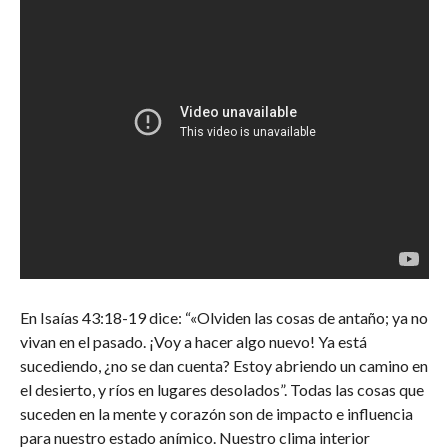
En Isaías 43:18-19 dice: “«Olviden las cosas de antaño; ya no
vivan en el pasado. ¡Voy a hacer algo nuevo! Ya está
sucediendo, ¿no se dan cuenta? Estoy abriendo un camino en
el desierto, y ríos en lugares desolados”. Todas las cosas que
suceden en la mente y corazón son de impacto e influencia
para nuestro estado anímico. Nuestro clima interior