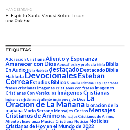
MARIO SERRANO
El Espíritu Santo Vendrá Sobre Ti con
una Palabra
ETIQUETAS
Aliento y Esperanza
Adoración Cristiana
Amanecer con Dios
Biblia
Apocalipsis y profecía
biblia
destacado
En Audio
Destacado Biblia
Biblia Hablada
Devocionales
Esteban
Hablada
Correa
Estudios Biblicos
Fe y Esperanza
Familia Cristiana
Imagenes
frases cristianas
Imagenes cristianas con frases
Imágenes Cristianas
Cristianas Con Versículos
La
imágenes de Dios
Imágenes cristianas de aliento
Oracion de La Mañana
la oración de la
Mensajes
mañana
Mario Serrano
Mensajes Cortos
Cristianos de Animo
Mensajes Cristianos de Animo,
Noticias
Aliento y Esperanza
Musica Cristiana
Noticias
Cristianas de Hoy en el Mundo de 2022