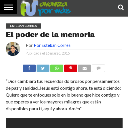
INICIO
PALABRA
DEVOCIONALES
NOTICIAS
TESTIMONIOS
ORACIONES
SOBRE
IMÁGENES
ESTEBAN CORREA
DE HOY
NOSOTROS
El poder de la memoria
Por
Por Esteban Correa
Publicada el
16 marzo, 2015
COMENTARIOS
“Dios cambiará tus recuerdos dolorosos por pensamientos
de paz y sanidad. Jesús está contigo ahora, te está diciendo:
Quiero que te enfoques solo en lo bueno que hice contigo y
que esperes a ver los mayores milagros que están
disponibles para ti, aquí y ahora. Amén”