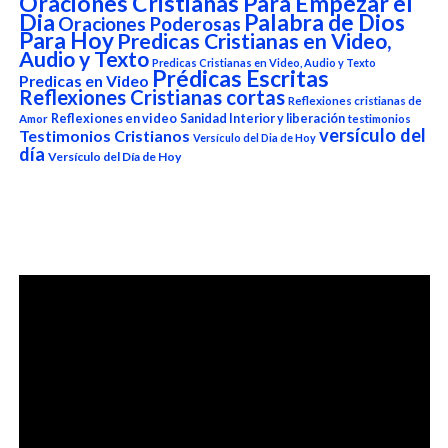
Oraciones Cristianas Para Empezar el
Dia
Palabra de Dios
Oraciones Poderosas
Para Hoy
Predicas Cristianas en Video,
Audio y Texto
Predicas Cristianas en Video, Audio y Texto
Prédicas Escritas
Predicas en Video
Reflexiones Cristianas cortas
Reflexiones cristianas de
Reflexiones en video
Sanidad Interior y liberación
Amor
testimonios
versículo del
Testimonios Cristianos
Versículo del Dia de Hoy
día
Versículo del Día de Hoy
Reproductor
de
vídeo